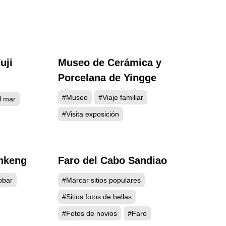
uji
Museo de Cerámica y
412
4381
Porcelana de Yingge
#Museo
#Viaje familiar
l mar
#Visita exposición
enkeng
Faro del Cabo Sandiao
293
4225
obar
#Marcar sitios populares
#Sitios fotos de bellas
#Fotos de novios
#Faro