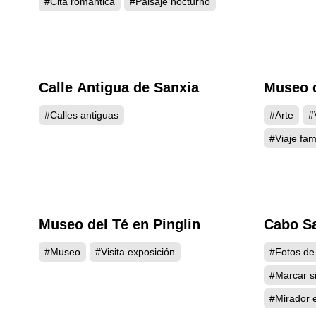
#Cita romántica
#Paisaje nocturno
Calle Antigua de Sanxia
Museo d
4564
#Calles antiguas
#Arte
#
#Viaje fami
Museo del Té en Pinglin
Cabo Sa
4379
#Museo
#Visita exposición
#Fotos de
#Marcar si
#Mirador 