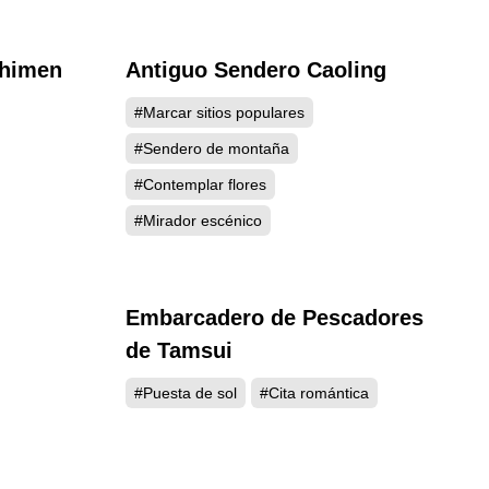
Shimen
Antiguo Sendero Caoling
080
4041
#Marcar sitios populares
#Sendero de montaña
#Contemplar flores
#Mirador escénico
Embarcadero de Pescadores
952
3933
de Tamsui
#Puesta de sol
#Cita romántica