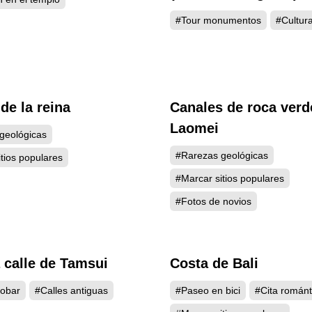
Tamsui
#Tour monumentos
#Cultura
de la reina
Canales de roca verd
5082
5
Laomei
geológicas
#Rarezas geológicas
tios populares
#Marcar sitios populares
#Fotos de novios
 calle de Tamsui
Costa de Bali
4923
4
obar
#Calles antiguas
#Paseo en bici
#Cita románt