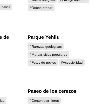
 bélica
#Debes probar
e de
Parque Yehliu
030
4990
#Rarezas geológicas
#Marcar sitios populares
#Fotos de novios
#Accesibilidad
Paseo de los cerezos
864
4610
ica
#Contemplar flores