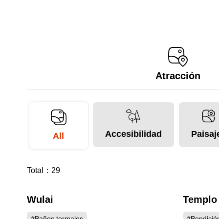
Atracción
Accesibilidad
Paisaj
All
Total：
29
Wulai
Templo 
7635
#Baños termales
#Bendición