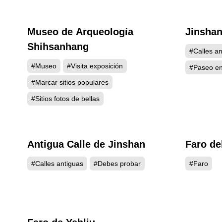
Museo de Arqueología
Jinsha
4182
Shihsanhang
#Calles an
#Museo
#Visita exposición
#Paseo en 
#Marcar sitios populares
#Sitios fotos de bellas
Antigua Calle de Jinshan
Faro de
3983
#Calles antiguas
#Debes probar
#Faro
3738