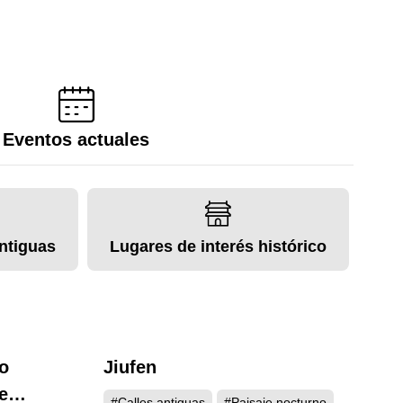
Eventos actuales
ntiguas
Lugares de interés histórico
o
Jiufen
842
5960
e
#Calles antiguas
#Paisaje nocturno