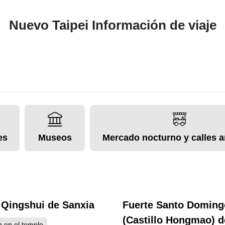
Nuevo Taipei Información de viaje
es
Museos
Mercado nocturno y calles a
Qingshui de Sanxia
Fuerte Santo Doming
7012
6
(Castillo Hongmao) d
 en el templo