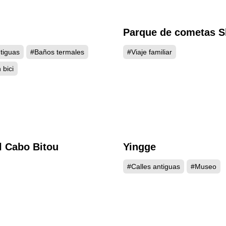
n
Parque de cometas 
4149
4
tiguas
#Baños termales
#Viaje familiar
bici
l Cabo Bitou
Yingge
3953
3
#Calles antiguas
#Museo