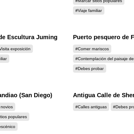
#Marcar sitios populares
#Viaje familiar
e Escultura Juming
Puerto pesquero de F
4447
4
Visita exposición
#Comer mariscos
liar
#Contemplación del paisaje de
#Debes probar
ndiao (San Diego)
Antigua Calle de Sh
4345
4
 novios
#Calles antiguas
#Debes pr
tios populares
escénico