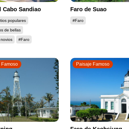
l Cabo Sandiao
Faro de Suao
tios populares
#Faro
os de bellas
 novios
#Faro
e Famoso
Paisaje Famoso