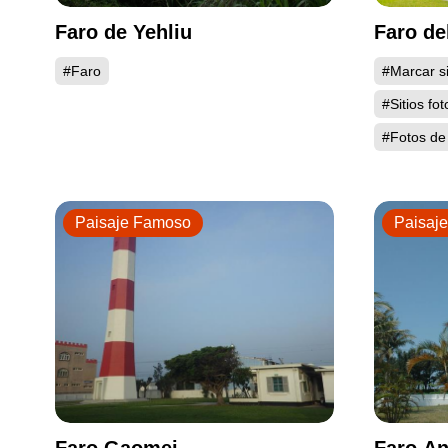
Faro de Yehliu
Faro de
#Faro
#Marcar si
#Sitios fot
#Fotos de
Paisaje Famoso
Paisaj