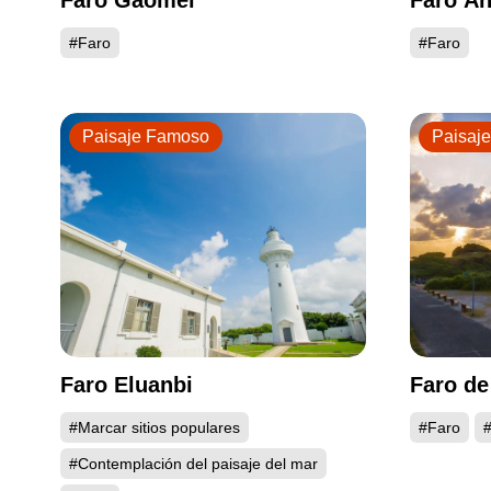
Faro Gaomei
Faro An
#Faro
#Faro
Paisaje Famoso
Paisaj
Faro Eluanbi
Faro de 
#Marcar sitios populares
#Faro
#
#Contemplación del paisaje del mar