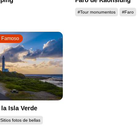
ping
Faro de Kaohsiung
#Tour monumentos
#Faro
e Famoso
la Isla Verde
Sitios fotos de bellas