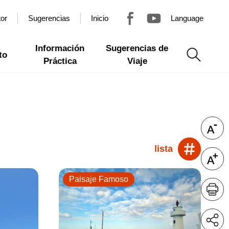
tor
Sugerencias
Inicio
Language
Información
Sugerencias de
to
Práctica
Viaje
lista
Paisaje Famoso