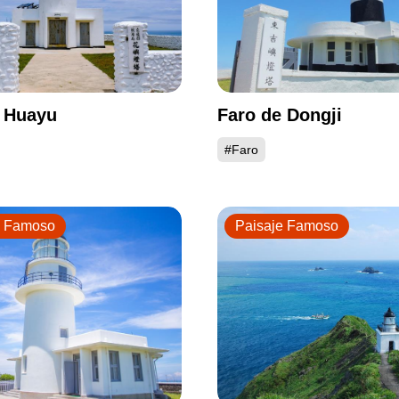
 Huayu
Faro de Dongji
#Faro
e Famoso
Paisaje Famoso