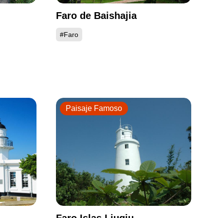
Faro de Baishajia
#Faro
Paisaje Famoso