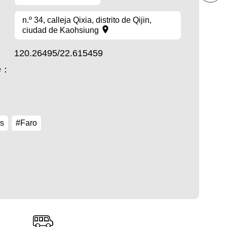
n.º 34, calleja Qixia, distrito de Qijin,
ciudad de Kaohsiung
120.26495/22.615459
te：
s
#Faro