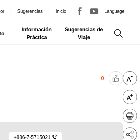
tor
Sugerencias
Inicio
Language
Información
Sugerencias de
to
Práctica
Viaje
0
+886-7-5715021