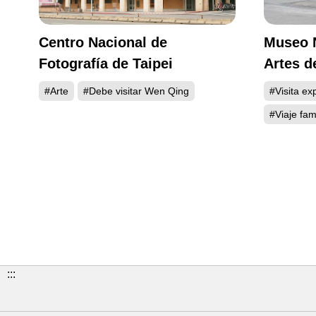
Centro Nacional de
Museo N
Fotografía de Taipei
Artes d
#Arte
#Debe visitar Wen Qing
#Visita ex
#Viaje fami
:::