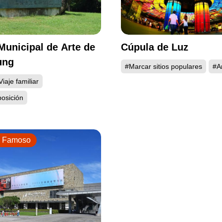
unicipal de Arte de
Cúpula de Luz
ung
#Marcar sitios populares
#A
Viaje familiar
posición
e Famoso