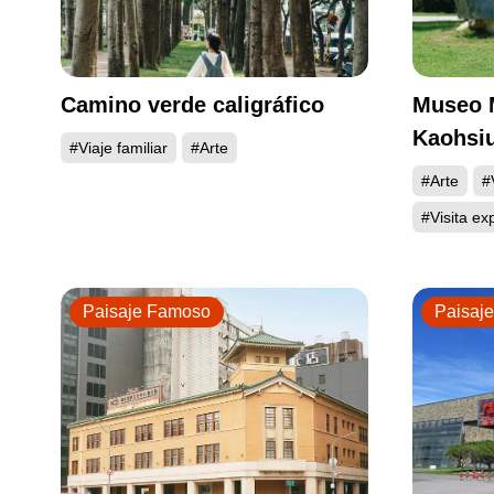
Camino verde caligráfico
Museo M
Kaohsi
#Viaje familiar
#Arte
#Arte
#
#Visita ex
Paisaje Famoso
Paisaj