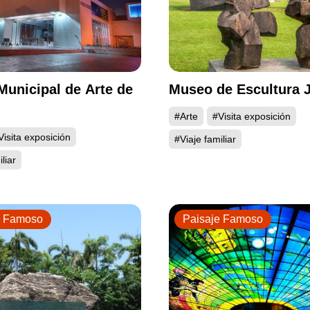
unicipal de Arte de
Museo de Escultura 
#Arte
#Visita exposición
Visita exposición
#Viaje familiar
liar
e Famoso
Paisaje Famoso