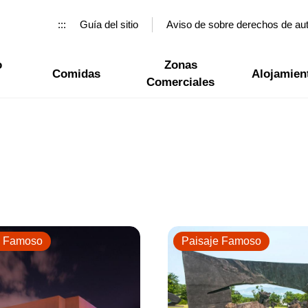
:::
Guía del sitio
Aviso de sobre derechos de au
o
Zonas
Comidas
Alojamien
Comerciales
e Famoso
Paisaje Famoso