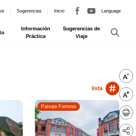
tor
Sugerencias
Inicio
Language
Información
Sugerencias de
to
Práctica
Viaje
lista
Paisaje Famoso