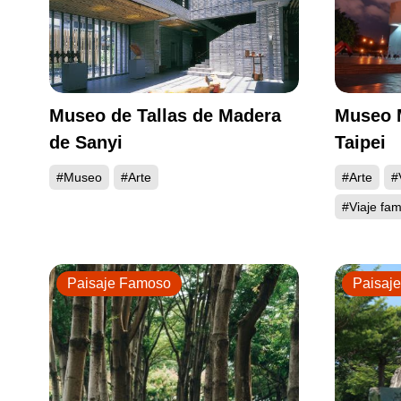
Museo de Tallas de Madera
Museo M
de Sanyi
Taipei
#Museo
#Arte
#Arte
#
#Viaje fami
Paisaje Famoso
Paisaj