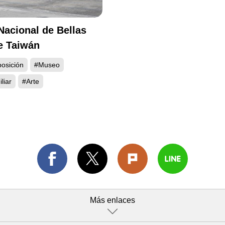
acional de Bellas
e Taiwán
posición
#Museo
liar
#Arte
Más enlaces