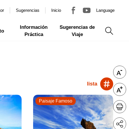
tor
Sugerencias
Inicio
Language
Información
Sugerencias de
to
Práctica
Viaje
lista
Paisaje Famoso