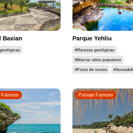
 Baxian
Parque Yehliu
geológicas
#Rarezas geológicas
#Marcar sitios populares
#Fotos de novios
#Accesibil
e Famoso
Paisaje Famoso