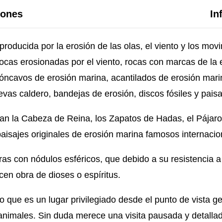
iones
In
producida por la erosión de las olas, el viento y los mov
 rocas erosionadas por el viento, rocas con marcas de la 
cóncavos de erosión marina, acantilados de erosión mari
evas caldero, bandejas de erosión, discos fósiles y paisa
n la Cabeza de Reina, los Zapatos de Hadas, el Pájaro, 
 paisajes originales de erosión marina famosos internaci
s con nódulos esféricos, que debido a su resistencia a 
cen obra de dioses o espíritus.
no que es un lugar privilegiado desde el punto de vista g
nimales. Sin duda merece una visita pausada y detallada