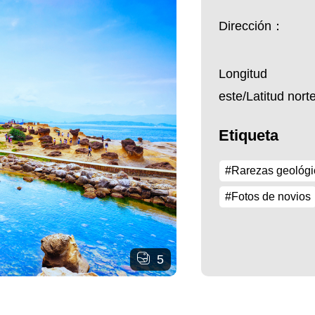
Dirección：
Longitud
este/Latitud nor
Etiqueta
#Rarezas geológi
#Fotos de novios
5