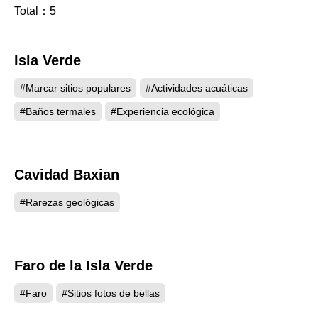
ballenas y actividades eco-turísticas de delfines,
Total：
5
haciendo las visitas a Taitung más interesantes.
Isla Verde
8244
#Marcar sitios populares
#Actividades acuáticas
#Baños termales
#Experiencia ecológica
Cavidad Baxian
5347
#Rarezas geológicas
Faro de la Isla Verde
4254
#Faro
#Sitios fotos de bellas