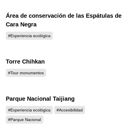
las aguas termales con barro de Guanziling para
eliminar el cansancio y abrir el espíritu.
Área de conservación de las Espátulas de
4330
Cara Negra
#Experiencia ecológica
Torre Chihkan
4317
#Tour monumentos
Parque Nacional Taijiang
4243
#Experiencia ecológica
#Accesibilidad
#Parque Nacional