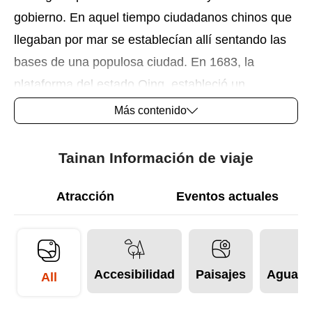
gobierno. En aquel tiempo ciudadanos chinos que
llegaban por mar se establecían allí sentando las
bases de una populosa ciudad. En 1683, la
plataforma del estado Qing, estableció un
gobernador en Tainan nombrándola capital de
Más contenido
Taiwán.
Tainan Información de viaje
En 1885 Taiwán se constituyó en provincia china
llamándola Prefectura de Taiwán y su gobierno se
Atracción
Eventos actuales
trasladó desde Tainan, que así perdió su rango de
capital de la isla. Hasta finales del siglo XIX,
Tainan siguió siendo el centro político, económico
Accesibilidad
Paisajes
Aguas 
y cultural de Taiwán, y por esta sucesiva influencia
All
los monumentos históricos de la ciudad son