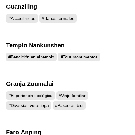
Guanziling
4022
#Accesibilidad
#Baños termales
Templo Nankunshen
3946
#Bendición en el templo
#Tour monumentos
Granja Zoumalai
3828
#Experiencia ecológica
#Viaje familiar
#Diversión veraniega
#Paseo en bici
Faro Anping
3810