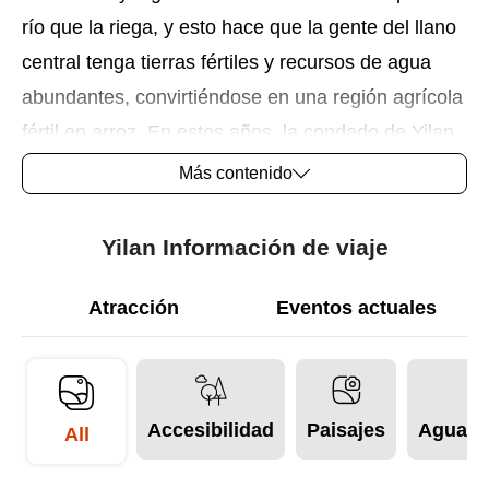
río que la riega, y esto hace que la gente del llano
central tenga tierras fértiles y recursos de agua
abundantes, convirtiéndose en una región agrícola
fértil en arroz. En estos años, la condado de Yilan
se ha convertido en el centro político, cultural y
Más contenido
educativo de la llanura de Lanyang, a la vez que
nudo de comunicaciones de la ruta del transporte
Yilan Información de viaje
norte sur.
Atracción
Eventos actuales
Accesibilidad
Paisajes
Aguas 
All