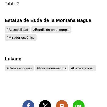
llamarse Changhua.
Total：
2
Estatua de Buda de la Montaña Bagua
6015
#Accesibilidad
#Bendición en el templo
#Mirador escénico
Lukang
5921
#Calles antiguas
#Tour monumentos
#Debes probar