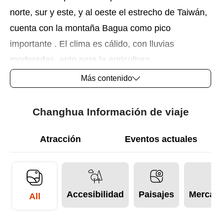
norte, sur y este, y al oeste el estrecho de Taiwán,
cuenta con la montaña Bagua como pico
importante . El clima es cálido, con lluvias
moderadas, apto para la agricultura,
especialmente la floricultura que está muy
Más contenido
desarrollada.
Changhua Información de viaje
Changhua se llamó antiguamente "Banxian" del
nombre de sus habitantes aborígenes. Durante el
Atracción
Eventos actuales
reinado del emperador de Qing, Yongzheng, los
habitantes de raza min llegaron por el mar y
poblaron la zona creando una gran prosperidad
Accesibilidad
Paisajes
Mercado
económica y comercial, con el nombre de
All
Xianzhang Senghua, que más tarde pasó a