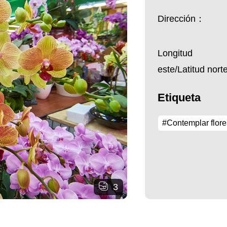
Dirección：
Longitud
este/Latitud nor
Etiqueta
#Contemplar flore
3