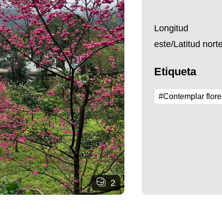
Longitud
este/Latitud nor
Etiqueta
#Contemplar flore
2