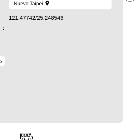
Nuevo Taipei
121.47742/25.248546
te：
s