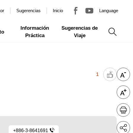
tor
Sugerencias
Inicio
Language
Información
Sugerencias de
to
Práctica
Viaje
1
+886-3-8641691