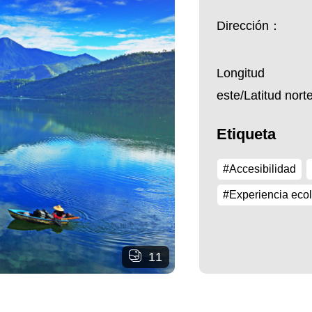
Dirección：
Longitud
este/Latitud nor
Etiqueta
#Accesibilidad
#Experiencia eco
11